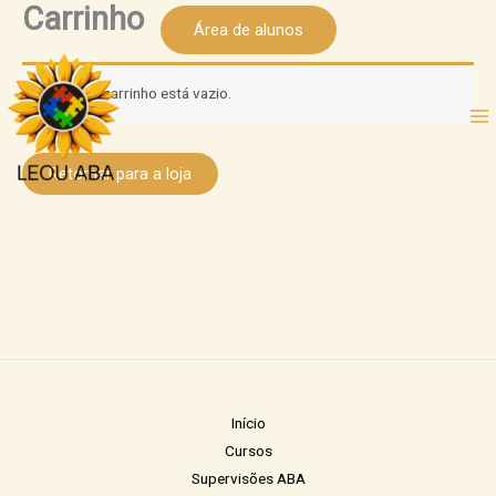
Carrinho
Ir
Área de alunos
para
o
Seu carrinho está vazio.
conteúdo
Retornar para a loja
Início
Cursos
Supervisões ABA